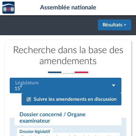
Accèder
Aller au contenu
Aller en bas de la page
Assemblée nationale
à la
page
d'accueil
Résultats >
Recherche dans la base des
amendements
Législature
e
15
Suivre les amendements en discussion
Dossier concerné / Organe
examinateur
Dossier législatif