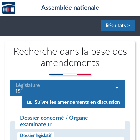
Accèder
Aller au contenu
Aller en bas de la page
Assemblée nationale
à la
page
d'accueil
Résultats >
Recherche dans la base des
amendements
Législature
e
15
Suivre les amendements en discussion
Dossier concerné / Organe
examinateur
Dossier législatif