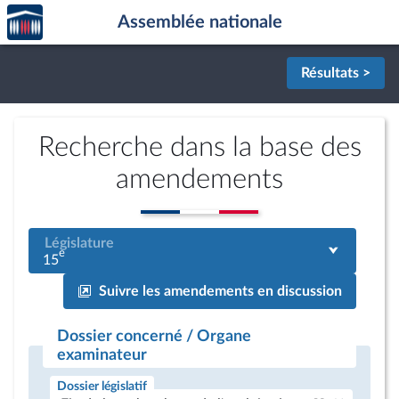
Accèder
Aller au contenu
Aller en bas de la page
Assemblée nationale
à la
page
d'accueil
Résultats >
Recherche dans la base des
amendements
Législature
e
15
Suivre les amendements en discussion
Dossier concerné / Organe
examinateur
Dossier législatif