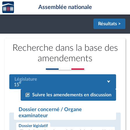
Accèder
Aller au contenu
Aller en bas de la page
Assemblée nationale
à la
page
d'accueil
Résultats >
Recherche dans la base des
amendements
Législature
e
15
Suivre les amendements en discussion
Dossier concerné / Organe
examinateur
Dossier législatif