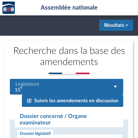
Accèder
Aller au contenu
Aller en bas de la page
Assemblée nationale
à la
page
d'accueil
Résultats >
Recherche dans la base des
amendements
Législature
e
15
Suivre les amendements en discussion
Dossier concerné / Organe
examinateur
Dossier législatif