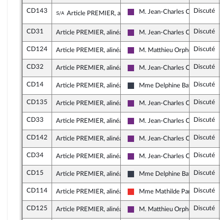
CD143
Discuté
Sous-amendement de l'amendement n°C
M. Jean-Charles Colas-Roy
Article PREMIER, alinéa 13
La République en Marche
CD31
Discuté
Article PREMIER, alinéa 13
M. Jean-Charles Colas-Roy
La République en Marche
CD124
Discuté
Article PREMIER, alinéa 13
M. Matthieu Orphelin
La République en Marche
CD32
Discuté
Article PREMIER, alinéa 14
M. Jean-Charles Colas-Roy
La République en Marche
CD14
Discuté
Article PREMIER, alinéa 14
Mme Delphine Batho
Nouvelle Gauche
CD135
Discuté
Article PREMIER, alinéa 14
M. Jean-Charles Colas-Roy
La République en Marche
CD33
Discuté
Article PREMIER, alinéa 14
M. Jean-Charles Colas-Roy
La République en Marche
CD142
Discuté
Article PREMIER, alinéa 14
M. Jean-Charles Colas-Roy
La République en Marche
CD34
Discuté
Article PREMIER, alinéa 17
M. Jean-Charles Colas-Roy
La République en Marche
CD15
Discuté
Article PREMIER, alinéa 17
Mme Delphine Batho
Nouvelle Gauche
CD114
Discuté
Article PREMIER, alinéa 17
Mme Mathilde Panot
La France insoumise
CD125
Discuté
Article PREMIER, alinéa 17
M. Matthieu Orphelin
La République en Marche