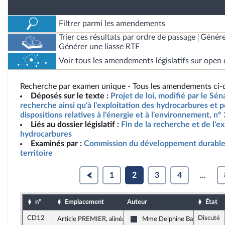
Filtrer parmi les amendements
Trier ces résultats par ordre de passage
Génére
Générer une liasse RTF
Voir tous les amendements législatifs sur open 
Recherche par examen unique - Tous les amendements ci-d
Déposés sur le texte :
Projet de loi, modifié par le Séna
recherche ainsi qu'à l'exploitation des hydrocarbures et p
dispositions relatives à l'énergie et à l'environnement, n°
Liés au dossier législatif :
Fin de la recherche et de l'ex
hydrocarbures
Examinés par :
Commission du développement durable
territoire
1
2
3
4
...
n°
Emplacement
Auteur
État
CD12
Discuté
Article PREMIER, alinéa 13
Mme Delphine Batho
Nouvelle Gauche