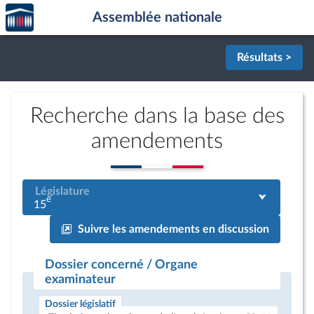
Accèder
Aller au contenu
Aller en bas de la page
Assemblée nationale
à la
page
d'accueil
Résultats >
Recherche dans la base des
amendements
Législature
e
15
Suivre les amendements en discussion
Dossier concerné / Organe
examinateur
Dossier législatif