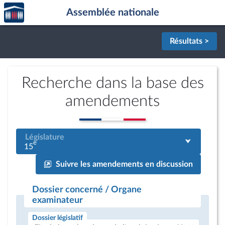
Accèder
Aller au contenu
Aller en bas de la page
Assemblée nationale
à la
page
d'accueil
Résultats >
Recherche dans la base des
amendements
Législature
e
15
Suivre les amendements en discussion
Dossier concerné / Organe
examinateur
Dossier législatif