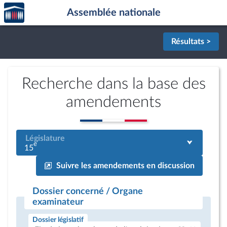
Accèder
Aller au contenu
Aller en bas de la page
Assemblée nationale
à la
page
d'accueil
Résultats >
Recherche dans la base des
amendements
Législature
e
15
Suivre les amendements en discussion
Dossier concerné / Organe
examinateur
Dossier législatif