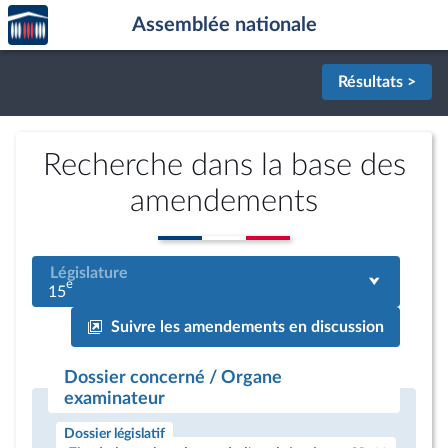
Accèder
Aller au contenu
Aller en bas de la page
Assemblée nationale
à la
page
d'accueil
Résultats >
Recherche dans la base des
amendements
Législature
e
15
Suivre les amendements en discussion
Dossier concerné / Organe
examinateur
Dossier législatif