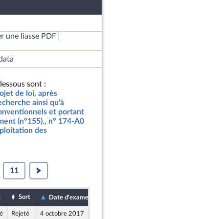
r une liasse PDF
data
essous sont :
jet de loi, après
echerche ainsi qu'à
onventionnels et portant
ement (n°155)., n° 174-A0
ploitation des
11
t
Sort
Date de dépôt
Date d'examen
é
Rejeté
4 octobre 2017
28 septembre 2017