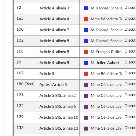
92
Discut
Article 4, alinéa 3
M. Raphaël Schellenberge
Les Républicains
165
Discut
Article 4, alinéa 4
Mme Bénédicte Taurine
La France insoumise
100
Discut
Article 4, alinéa 7
M. Raphaël Schellenberge
Les Républicains
102
Discut
Article 4, alinéa 8
M. Raphaël Schellenberge
Les Républicains
166
Discut
Article 4, alinéa 8
M. François Ruffin
La France insoumise
29
Discut
Article 4, alinéa 8
M. Julien Aubert
Les Républicains
167
Discut
Article 5
Mme Bénédicte Taurine
La France insoumise
180 (Rect)
Discut
Après l'Article 5
Mme Célia de Lavergne
La République en Marche
121
Discut
Article 5 BIS, alinéa 2
Mme Célia de Lavergne
La République en Marche
122
Discut
Article 5 BIS, alinéa 6
Mme Célia de Lavergne
La République en Marche
129
Discut
Article 5 BIS, alinéa 10
Mme Célia de Lavergne
La République en Marche
133
Discut
Article 5 BIS, alinéa 13
Mme Célia de Lavergne
La République en Marche