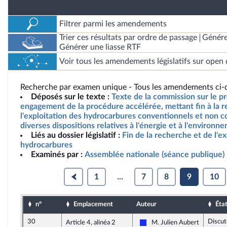
Filtrer parmi les amendements
Trier ces résultats par ordre de passage
Génére
Générer une liasse RTF
Voir tous les amendements législatifs sur open 
Recherche par examen unique - Tous les amendements ci-d
Déposés sur le texte :
Texte de la commission sur le pro
engagement de la procédure accélérée, mettant fin à la r
l'exploitation des hydrocarbures conventionnels et non c
diverses dispositions relatives à l'énergie et à l'environn
Liés au dossier législatif :
Fin de la recherche et de l'ex
hydrocarbures
Examinés par :
Assemblée nationale (séance publique)
1
...
7
8
9
10
n°
Emplacement
Auteur
Éta
30
Discut
Article 4, alinéa 2
M. Julien Aubert
Les Républicains