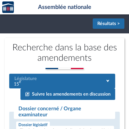
Accèder
Aller au contenu
Aller en bas de la page
Assemblée nationale
à la
page
d'accueil
Résultats >
Recherche dans la base des
amendements
Législature
e
15
Suivre les amendements en discussion
Dossier concerné / Organe
examinateur
Dossier législatif