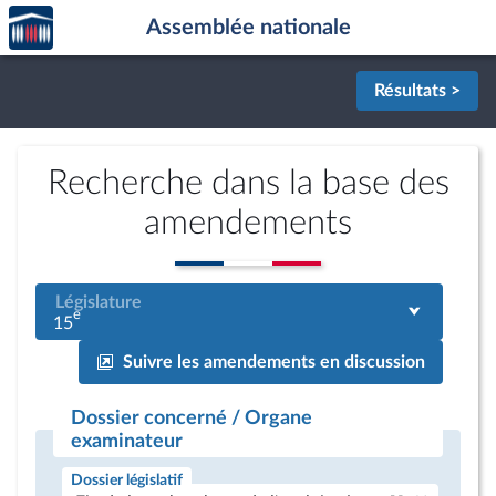
Accèder
Aller au contenu
Aller en bas de la page
Assemblée nationale
à la
page
d'accueil
Résultats >
Recherche dans la base des
amendements
Législature
e
15
Suivre les amendements en discussion
Dossier concerné / Organe
examinateur
Dossier législatif