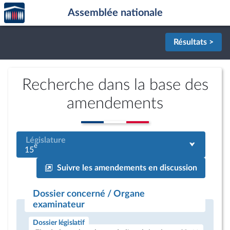
Accèder
Aller au contenu
Aller en bas de la page
Assemblée nationale
à la
page
d'accueil
Résultats >
Recherche dans la base des
amendements
Législature
e
15
Suivre les amendements en discussion
Dossier concerné / Organe
examinateur
Dossier législatif