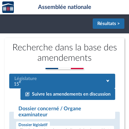
Accèder
Aller au contenu
Aller en bas de la page
Assemblée nationale
à la
page
d'accueil
Résultats >
Recherche dans la base des
amendements
Législature
e
15
Suivre les amendements en discussion
Dossier concerné / Organe
examinateur
Dossier législatif