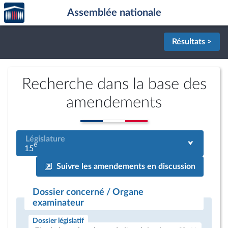
Accèder
Aller au contenu
Aller en bas de la page
Assemblée nationale
à la
page
d'accueil
Résultats >
Recherche dans la base des
amendements
Législature
e
15
Suivre les amendements en discussion
Dossier concerné / Organe
examinateur
Dossier législatif