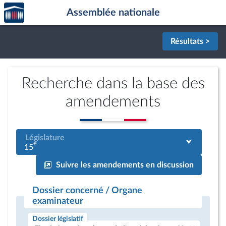
Accèder
Aller au contenu
Aller en bas de la page
Assemblée nationale
à la
page
d'accueil
Résultats >
Recherche dans la base des
amendements
Législature
e
15
Suivre les amendements en discussion
Dossier concerné / Organe
examinateur
Dossier législatif