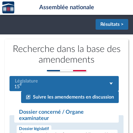
Accèder
Aller au contenu
Aller en bas de la page
Assemblée nationale
à la
page
d'accueil
Résultats >
Recherche dans la base des
amendements
Législature
e
15
Suivre les amendements en discussion
Dossier concerné / Organe
examinateur
Dossier législatif