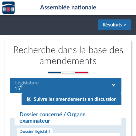
Accèder
Aller au contenu
Aller en bas de la page
Assemblée nationale
à la
page
d'accueil
Résultats >
Recherche dans la base des
amendements
Législature
e
15
Suivre les amendements en discussion
Dossier concerné / Organe
examinateur
Dossier législatif