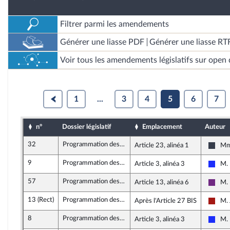
Filtrer parmi les amendements
Générer une liasse PDF
Générer une liasse RT
Voir tous les amendements législatifs sur open 
1
...
3
4
5
6
7
n°
Dossier législatif
Emplacement
Auteur
32
Programmation des finances publiques 2018 - 2022
Article 23, alinéa 1
Mme
Nouv
9
Programmation des finances publiques 2018 - 2022
Article 3, alinéa 3
M. 
Les R
57
Programmation des finances publiques 2018 - 2022
Article 13, alinéa 6
M. 
La R
13 (Rect)
Programmation des finances publiques 2018 - 2022
Après l'Article 27 BIS
M. 
Gauc
8
Programmation des finances publiques 2018 - 2022
Article 3, alinéa 3
M. 
Les R