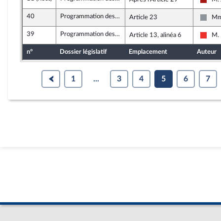
Gauc
40
Programmation des finances publiques 2018 - 2022
Article 23
Mm
Non i
39
Programmation des finances publiques 2018 - 2022
Article 13, alinéa 6
M. 
La F
n°
Dossier législatif
Emplacement
Auteur
1
...
3
4
5
6
7