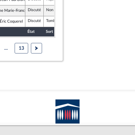
he démocrate et républicaine
Discuté
Non soutenu
19 octobre 2017
e Marie-France Lorho
nscrit
Discuté
Tombé
18 octobre 2017
Éric Coquerel
rance insoumise
État
Sort
Date d'examen
Examiné par
...
13