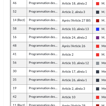
46
Programmation des finances publiques 2018 - 2022
Article 18, alinéa 2
M. 
La F
52
Programmation des finances publiques 2018 - 2022
Article 2, alinéa 3
M. 
Les C
14 (Rect)
Programmation des finances publiques 2018 - 2022
Après l'Article 27 BIS
M. 
Gauc
58
Programmation des finances publiques 2018 - 2022
Article 10, alinéa 13
M. 
Les R
16
Programmation des finances publiques 2018 - 2022
Article 24, alinéa 2
M.
La R
48
Programmation des finances publiques 2018 - 2022
Après l'Article 26
Mme
La F
41
Programmation des finances publiques 2018 - 2022
Article 2
M. 
La F
56
Programmation des finances publiques 2018 - 2022
Article 10, alinéa 12
Mm
Non i
30
Programmation des finances publiques 2018 - 2022
Article 17, alinéa 1
Mme
Nouv
35
Programmation des finances publiques 2018 - 2022
Article 26, alinéa 1
Mme
Nouv
19
Programmation des finances publiques 2018 - 2022
Article 2, alinéa 3
Mme
Nouv
42
Programmation des finances publiques 2018 - 2022
Article 10
Mme
La F
11 (Rect)
Programmation des finances publiques 2018 - 2022
Après l'Article 29
M. 