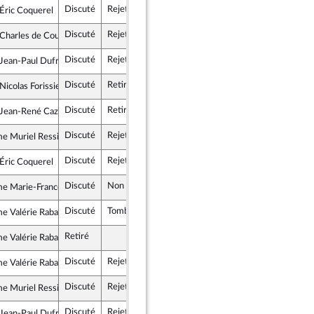
Discuté
Rejeté
19 octobre 2017
Éric Coquerel
rance insoumise
Discuté
Rejeté
18 octobre 2017
Charles de Courson
onstructifs : républicains, UDI, indépendants
Discuté
Rejeté
19 octobre 2017
Jean-Paul Dufrègne
he démocrate et républicaine
Discuté
Retiré
18 octobre 2017
Nicolas Forissier
épublicains
Discuté
Retiré
19 octobre 2017
 Jean-René Cazeneuve
épublique en Marche
Discuté
Rejeté
19 octobre 2017
 Muriel Ressiguier
rance insoumise
Discuté
Rejeté
18 octobre 2017
Éric Coquerel
rance insoumise
Discuté
Non soutenu
18 octobre 2017
e Marie-France Lorho
nscrit
Discuté
Tombé
19 octobre 2017
 Valérie Rabault
elle Gauche
Retiré
 Valérie Rabault
elle Gauche
Discuté
Rejeté
18 octobre 2017
 Valérie Rabault
elle Gauche
Discuté
Rejeté
18 octobre 2017
 Muriel Ressiguier
rance insoumise
Discuté
Rejeté
19 octobre 2017
Jean-Paul Dufrègne