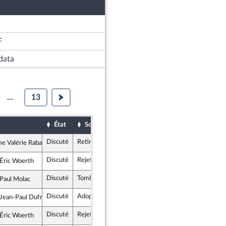
F
data
...
13
État
Sort
Date d'examen
Examiné par
Discuté
Retiré
19 octobre 2017
 Valérie Rabault
elle Gauche
Discuté
Rejeté
18 octobre 2017
Éric Woerth
épublicains
Discuté
Tombé
18 octobre 2017
Paul Molac
épublique en Marche
Discuté
Adopté
19 octobre 2017
Jean-Paul Dufrègne
he démocrate et républicaine
Discuté
Rejeté
18 octobre 2017
Éric Woerth
épublicains