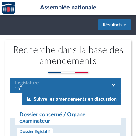
Accèder
Aller au contenu
Aller en bas de la page
Assemblée nationale
à la
page
d'accueil
Résultats >
Recherche dans la base des
amendements
Législature
e
15
Suivre les amendements en discussion
Dossier concerné / Organe
examinateur
Dossier législatif