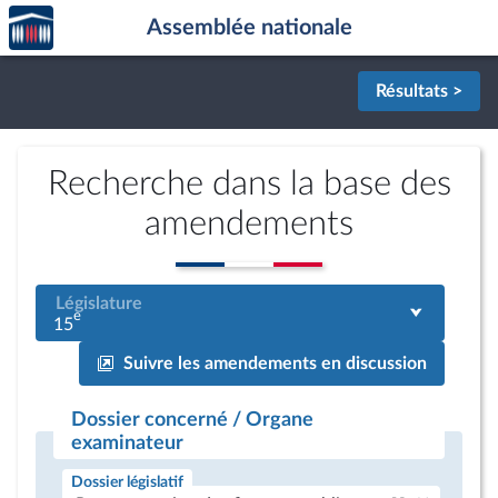
Accèder
Aller au contenu
Aller en bas de la page
Assemblée nationale
à la
page
d'accueil
Résultats >
Recherche dans la base des
amendements
Législature
e
15
Suivre les amendements en discussion
Dossier concerné / Organe
examinateur
Dossier législatif