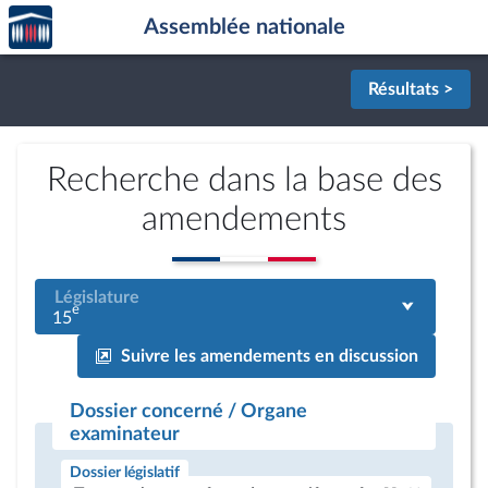
Accèder
Aller au contenu
Aller en bas de la page
Assemblée nationale
à la
page
d'accueil
Résultats >
Recherche dans la base des
amendements
Législature
e
15
Suivre les amendements en discussion
Dossier concerné / Organe
examinateur
Dossier législatif