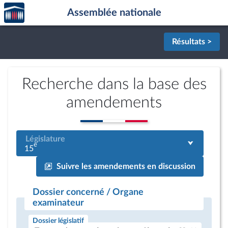
Accèder
Aller au contenu
Aller en bas de la page
Assemblée nationale
à la
page
d'accueil
Résultats >
Recherche dans la base des
amendements
Législature
e
15
Suivre les amendements en discussion
Dossier concerné / Organe
examinateur
Dossier législatif