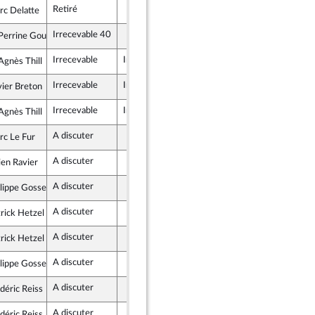
Retiré
rc Delatte
blique en Marche
Irrecevable 40
errine Goulet
ent Démocrate (MoDem) et Démocrates apparentés
Irrecevable
Irrecevable
gnès Thill
Indépendants
Irrecevable
Irrecevable
ier Breton
ublicains
Irrecevable
Irrecevable
gnès Thill
Indépendants
A discuter
rc Le Fur
ublicains
A discuter
ien Ravier
ublicains
A discuter
lippe Gosselin
ublicains
A discuter
rick Hetzel
ublicains
A discuter
rick Hetzel
ublicains
A discuter
lippe Gosselin
ublicains
A discuter
déric Reiss
ublicains
A discuter
déric Reiss