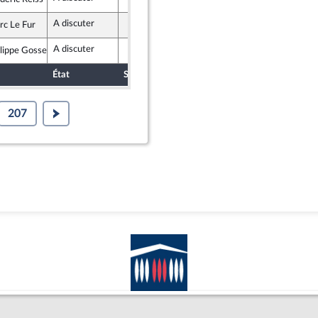
ublicains
A discuter
rc Le Fur
ublicains
A discuter
lippe Gosselin
ublicains
État
Sort
Date d'examen
Examiné pa
207