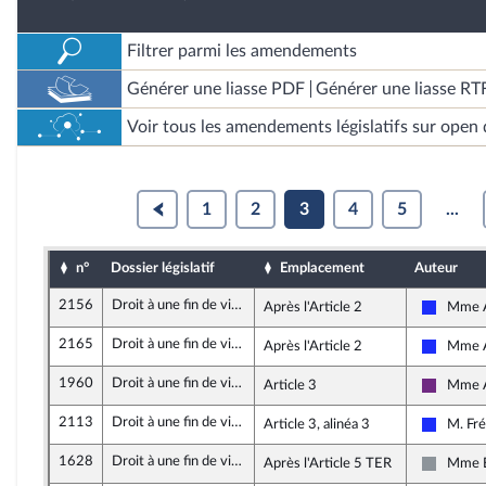
Filtrer parmi les amendements
Générer une liasse PDF
Générer une liasse RT
Voir tous les amendements législatifs sur open 
1
2
3
4
5
...
n°
Dossier législatif
Emplacement
Auteur
2156
Droit à une fin de vie libre et choisie
Après l'Article 2
Mme A
Les Rép
2165
Droit à une fin de vie libre et choisie
Après l'Article 2
Mme A
Les Rép
1960
Droit à une fin de vie libre et choisie
Article 3
Mme A
La Répu
2113
Droit à une fin de vie libre et choisie
Article 3, alinéa 3
M. Fré
Les Rép
1628
Droit à une fin de vie libre et choisie
Après l'Article 5 TER
Mme É
Non insc