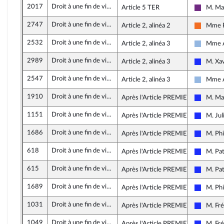
2017
Droit à une fin de vie libre et choisie
Article 5 TER
M. Ma
La Répu
2747
Droit à une fin de vie libre et choisie
Article 2, alinéa 2
Mme P
Mouvem
2532
Droit à une fin de vie libre et choisie
Article 2, alinéa 3
Mme A
UDI et 
2989
Droit à une fin de vie libre et choisie
Article 2, alinéa 3
M. Xav
Les Rép
2547
Droit à une fin de vie libre et choisie
Article 2, alinéa 3
Mme A
UDI et 
1910
Droit à une fin de vie libre et choisie
Après l'Article PREMIER
M. Ma
Les Rép
1151
Droit à une fin de vie libre et choisie
Après l'Article PREMIER
M. Jul
Les Rép
1686
Droit à une fin de vie libre et choisie
Après l'Article PREMIER
M. Phi
Les Rép
618
Droit à une fin de vie libre et choisie
Après l'Article PREMIER
M. Pat
Les Rép
615
Droit à une fin de vie libre et choisie
Après l'Article PREMIER
M. Pat
Les Rép
1689
Droit à une fin de vie libre et choisie
Après l'Article PREMIER
M. Phi
Les Rép
1031
Droit à une fin de vie libre et choisie
Après l'Article PREMIER
M. Fré
Les Rép
1049
Droit à une fin de vie libre et choisie
Après l'Article PREMIER
M. Fré