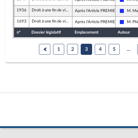
Les Rép
1936
Droit à une fin de vie libre et choisie
Après l'Article PREMIER
M. Ma
Les Rép
1693
Droit à une fin de vie libre et choisie
Après l'Article PREMIER
M. Phi
Les Rép
n°
Dossier législatif
Emplacement
Auteur
1
2
3
4
5
...