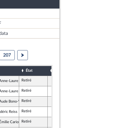
F
data
207
État
Sort
Examiné pa
Date d'examen
Retiré
nne-Laure Blin
ublicains
Retiré
nne-Laure Blin
ublicains
Retiré
ude Bono-Vandorme
blique en Marche
Retiré
déric Reiss
ublicains
Retiré
milie Cariou
rit