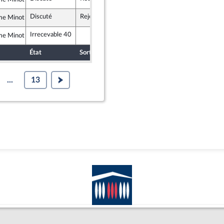
icains
Discuté
Rejeté
12 décembre 2017
me Minot
icains
Irrecevable 40
me Minot
icains
État
Sort
Date d'examen
Examiné par
...
13