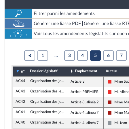
Filtrer parmi les amendements
Générer une liasse PDF
Générer une liasse RT
Voir tous les amendements législatifs sur open 
1
...
3
4
5
6
7
Dossier législatif
Emplacement
Auteur
n°
AC44
Organisation des jeux Olympiques et Paralympiques 2024
Article 3
Mme Sab
La France 
AC43
Organisation des jeux Olympiques et Paralympiques 2024
Article PREMIER
M. Miche
La France 
AC42
Organisation des jeux Olympiques et Paralympiques 2024
Article 8, alinéa 2
Mme Mar
Gauche dém
AC41
Organisation des jeux Olympiques et Paralympiques 2024
Article 4, alinéa 7
Mme Mar
Gauche dém
AC40
Organisation des jeux Olympiques et Paralympiques 2024
Article 4, alinéa 7
M. Jean-
Non inscri