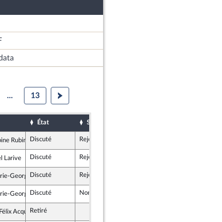
F
data
...
13
État
Sort
Date d'examen
Examiné par
Discuté
Rejeté
11 décembre 2017
ine Rubin
insoumise
Discuté
Rejeté
11 décembre 2017
l Larive
insoumise
Discuté
Rejeté
12 décembre 2017
ie-George Buffet
ocrate et républicaine
Discuté
Non soutenu
11 décembre 2017
ie-George Buffet
ocrate et républicaine
Retiré
Félix Acquaviva
t