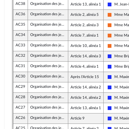
AC38
Organisation des jeux Olympiques et Paralympiques 2024
Article 13, alinéa 1
M. Jean-
Les Républ
AC36
Organisation des jeux Olympiques et Paralympiques 2024
Article 2, alinéa 5
Mme Mau
Mouvement
AC35
Organisation des jeux Olympiques et Paralympiques 2024
Article 2, alinéa 3
Mme Mau
Mouvement
AC34
Organisation des jeux Olympiques et Paralympiques 2024
Article 7, alinéa 1
Mme Mau
Mouvement
AC33
Organisation des jeux Olympiques et Paralympiques 2024
Article 10, alinéa 1
Mme Mau
Mouvement
AC32
Organisation des jeux Olympiques et Paralympiques 2024
Article 14, alinéa 3
Mme Brig
Les Républ
AC31
Organisation des jeux Olympiques et Paralympiques 2024
Article 4, alinéa 1
Mme Brig
Les Républ
AC30
Organisation des jeux Olympiques et Paralympiques 2024
Après l'Article 15
M. Maxi
Les Républ
AC29
Organisation des jeux Olympiques et Paralympiques 2024
Article 14, alinéa 2
M. Maxi
Les Républ
AC28
Organisation des jeux Olympiques et Paralympiques 2024
Article 14, alinéa 2
M. Maxi
Les Républ
AC27
Organisation des jeux Olympiques et Paralympiques 2024
Article 13, alinéa 1
M. Maxi
Les Républ
AC26
Organisation des jeux Olympiques et Paralympiques 2024
Article 9
M. Maxi
Les Républ
AC25
Organisation des jeux Olympiques et Paralympiques 2024
Article 7, alinéa 2
M. Maxi