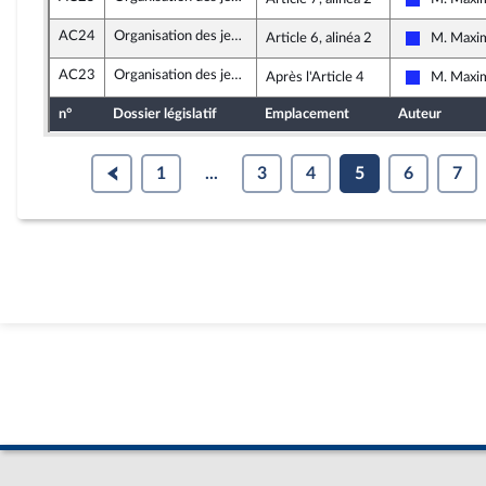
Les Républ
AC24
Organisation des jeux Olympiques et Paralympiques 2024
Article 6, alinéa 2
M. Maxi
Les Républ
AC23
Organisation des jeux Olympiques et Paralympiques 2024
Après l'Article 4
M. Maxi
Les Républ
n°
Dossier législatif
Emplacement
Auteur
1
...
3
4
5
6
7