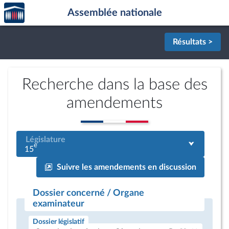
Accèder
Aller au contenu
Aller en bas de la page
Assemblée nationale
à la
page
d'accueil
Résultats >
Recherche dans la base des
amendements
Législature
e
15
Suivre les amendements en discussion
Dossier concerné / Organe
examinateur
Dossier législatif