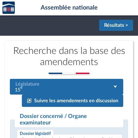
Accèder
Aller au contenu
Aller en bas de la page
Assemblée nationale
à la
page
d'accueil
Résultats >
Recherche dans la base des
amendements
Législature
e
15
Suivre les amendements en discussion
Dossier concerné / Organe
examinateur
Dossier législatif