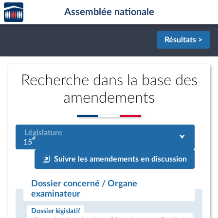
Accèder
Aller au contenu
Aller en bas de la page
Assemblée nationale
à la
page
d'accueil
Résultats >
Recherche dans la base des
amendements
Législature
e
15
Suivre les amendements en discussion
Dossier concerné / Organe
examinateur
Dossier législatif