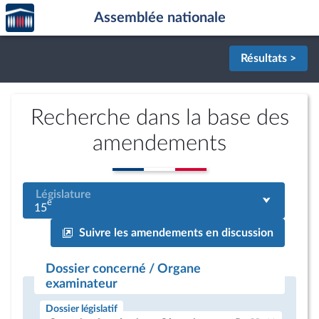
Accèder
Aller au contenu
Aller en bas de la page
Assemblée nationale
à la
page
d'accueil
Résultats >
Recherche dans la base des
amendements
Législature
e
15
Suivre les amendements en discussion
Dossier concerné / Organe
examinateur
Dossier législatif