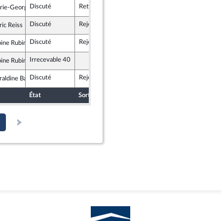
Discuté
Retiré
12 décembre 2017
ie-George Buffet
ocrate et républicaine
Discuté
Rejeté
21 décembre 2017
ric Reiss
icains
Discuté
Rejeté
21 décembre 2017
ine Rubin
insoumise
Irrecevable 40
ine Rubin
insoumise
Discuté
Rejeté
21 décembre 2017
aldine Bannier
 Démocrate et apparentés
État
Sort
Date d'examen
Examiné par