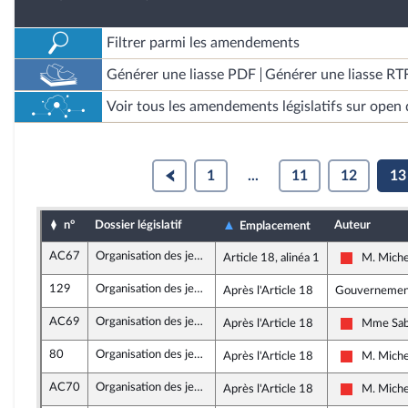
Filtrer parmi les amendements
Générer une liasse PDF
Générer une liasse RT
Voir tous les amendements législatifs sur open 
1
...
11
12
13
n°
Dossier législatif
Auteur
Emplacement
AC67
Organisation des jeux Olympiques et Paralympiques 2024
Article 18, alinéa 1
M. Miche
La France 
129
Organisation des jeux Olympiques et Paralympiques 2024
Après l'Article 18
Gouvernemen
AC69
Organisation des jeux Olympiques et Paralympiques 2024
Après l'Article 18
Mme Sab
La France 
80
Organisation des jeux Olympiques et Paralympiques 2024
Après l'Article 18
M. Miche
La France 
AC70
Organisation des jeux Olympiques et Paralympiques 2024
Après l'Article 18
M. Miche
La France 