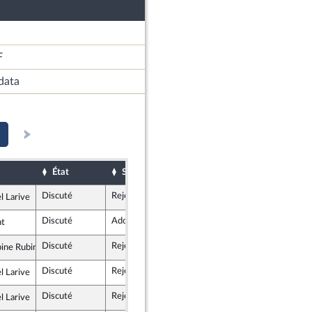
F
data
État
Sort
Date d'examen
Examiné par
Discuté
Rejeté
12 décembre 2017
l Larive
insoumise
Discuté
Adopté
21 décembre 2017
t
Discuté
Rejeté
12 décembre 2017
ine Rubin
insoumise
Discuté
Rejeté
21 décembre 2017
l Larive
insoumise
Discuté
Rejeté
12 décembre 2017
l Larive
insoumise