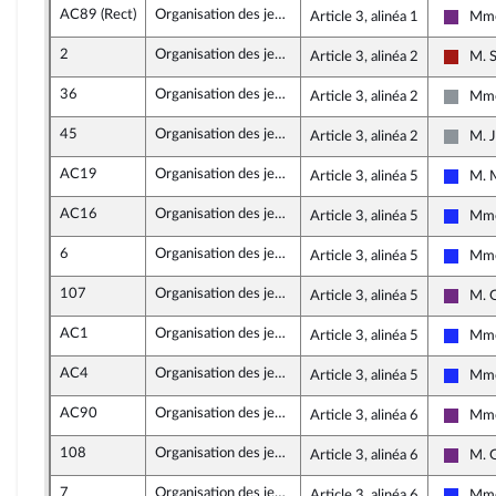
AC89 (Rect)
Organisation des jeux Olympiques et Paralympiques 2024
Article 3, alinéa 1
Mme
La Ré
2
Organisation des jeux Olympiques et Paralympiques 2024
Article 3, alinéa 2
M. 
Gauch
36
Organisation des jeux Olympiques et Paralympiques 2024
Article 3, alinéa 2
Mme
Non in
45
Organisation des jeux Olympiques et Paralympiques 2024
Article 3, alinéa 2
M. J
Non in
AC19
Organisation des jeux Olympiques et Paralympiques 2024
Article 3, alinéa 5
M. 
Les R
AC16
Organisation des jeux Olympiques et Paralympiques 2024
Article 3, alinéa 5
Mme
Les R
6
Organisation des jeux Olympiques et Paralympiques 2024
Article 3, alinéa 5
Mme
Les R
107
Organisation des jeux Olympiques et Paralympiques 2024
Article 3, alinéa 5
M. 
La Ré
AC1
Organisation des jeux Olympiques et Paralympiques 2024
Article 3, alinéa 5
Mme
Les R
AC4
Organisation des jeux Olympiques et Paralympiques 2024
Article 3, alinéa 5
Mme
Les R
AC90
Organisation des jeux Olympiques et Paralympiques 2024
Article 3, alinéa 6
Mme
La Ré
108
Organisation des jeux Olympiques et Paralympiques 2024
Article 3, alinéa 6
M. 
La Ré
7
Organisation des jeux Olympiques et Paralympiques 2024
Article 3, alinéa 6
Mme