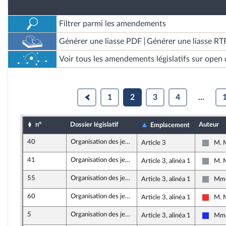
Filtrer parmi les amendements
Générer une liasse PDF
Générer une liasse RT
Voir tous les amendements législatifs sur open 
1
2
3
4
...
n°
Dossier législatif
Auteur
Emplacement
40
Organisation des jeux Olympiques et Paralympiques 2024
Article 3
M. M
Non in
41
Organisation des jeux Olympiques et Paralympiques 2024
Article 3, alinéa 1
M. M
Non in
55
Organisation des jeux Olympiques et Paralympiques 2024
Article 3, alinéa 1
Mme
Non in
60
Organisation des jeux Olympiques et Paralympiques 2024
Article 3, alinéa 1
M. M
La Fr
5
Organisation des jeux Olympiques et Paralympiques 2024
Article 3, alinéa 1
Mme
Les R