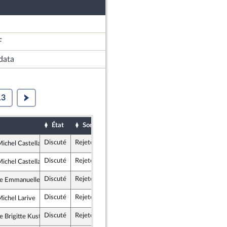
F
data
13
État
Sort
Date d'examen
Examiné par
Discuté
Rejeté
20 décembre 2017
Assemblée n
ichel Castellani
scrit
Discuté
Rejeté
20 décembre 2017
Assemblée n
ichel Castellani
scrit
Discuté
Rejeté
20 décembre 2017
Assemblée n
 Emmanuelle Ménard
scrit
Discuté
Rejeté
20 décembre 2017
Assemblée n
ichel Larive
ance insoumise
Discuté
Rejeté
20 décembre 2017
Assemblée n
 Brigitte Kuster
épublicains