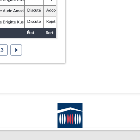
épublicains
Discuté
Adopté
11 décembre 2017
Commission
 Aude Amadou
publique en Marche
Discuté
Rejeté
11 décembre 2017
Commission
 Brigitte Kuster
épublicains
État
Sort
Date d'examen
Examiné par
13