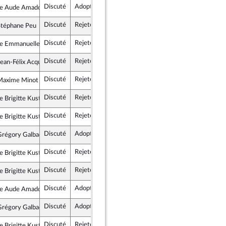
Discuté
Adopté
11 décembre 2017
Commission
 Aude Amadou
publique en Marche
Discuté
Rejeté
20 décembre 2017
Assemblée n
Stéphane Peu
e démocrate et républicaine
Discuté
Rejeté
20 décembre 2017
Assemblée n
 Emmanuelle Ménard
scrit
Discuté
Rejeté
20 décembre 2017
Assemblée n
ean-Félix Acquaviva
scrit
Discuté
Rejeté
11 décembre 2017
Commission
Maxime Minot
épublicains
Discuté
Rejeté
11 décembre 2017
Commission
 Brigitte Kuster
épublicains
Discuté
Rejeté
20 décembre 2017
Assemblée n
 Brigitte Kuster
épublicains
Discuté
Adopté
20 décembre 2017
Assemblée n
Grégory Galbadon
publique en Marche
Discuté
Rejeté
11 décembre 2017
Commission
 Brigitte Kuster
épublicains
Discuté
Rejeté
11 décembre 2017
Commission
 Brigitte Kuster
épublicains
Discuté
Adopté
11 décembre 2017
Commission
 Aude Amadou
publique en Marche
Discuté
Adopté
20 décembre 2017
Assemblée n
Grégory Galbadon
publique en Marche
Discuté
Rejeté
20 décembre 2017
Assemblée n
 Brigitte Kuster