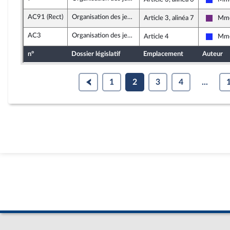
Les R
AC91 (Rect)
Organisation des jeux Olympiques et Paralympiques 2024
Article 3, alinéa 7
Mme
La Ré
AC3
Organisation des jeux Olympiques et Paralympiques 2024
Article 4
Mme
Les R
n°
Dossier législatif
Emplacement
Auteur
1
2
3
4
...