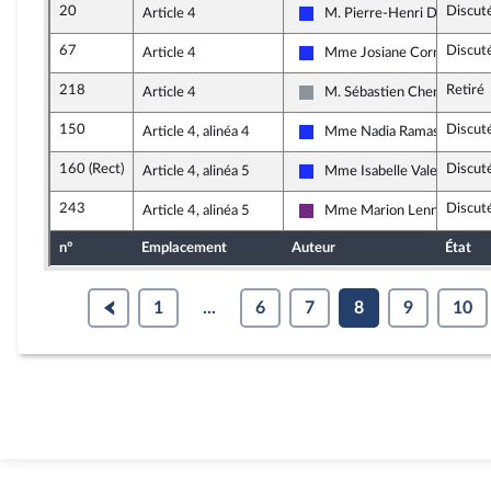
20
Discut
Article 4
M. Pierre-Henri Dumont
Les Républicains
67
Discut
Article 4
Mme Josiane Corneloup
Les Républicains
218
Retiré
Article 4
M. Sébastien Chenu
Non inscrit
150
Discut
Article 4, alinéa 4
Mme Nadia Ramassamy
Les Républicains
160 (Rect)
Discut
Article 4, alinéa 5
Mme Isabelle Valentin
Les Républicains
243
Discut
Article 4, alinéa 5
Mme Marion Lenne
La République en Marche
n°
Emplacement
Auteur
État
1
...
6
7
8
9
10