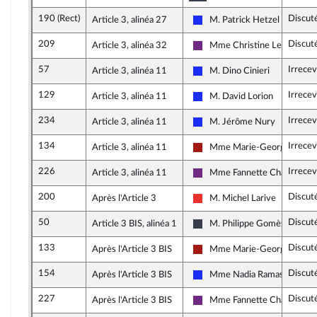
190 (Rect)
Discut
Article 3, alinéa 27
M. Patrick Hetzel
Les Républicains
209
Discut
Article 3, alinéa 32
Mme Christine Le Nabour
La République en Marche
57
Irrece
Article 3, alinéa 11
M. Dino Cinieri
Les Républicains
129
Irrece
Article 3, alinéa 11
M. David Lorion
Les Républicains
234
Irrece
Article 3, alinéa 11
M. Jérôme Nury
Les Républicains
134
Irrece
Article 3, alinéa 11
Mme Marie-George Buffe
Gauche démocrate et républ
226
Irrece
Article 3, alinéa 11
Mme Fannette Charvier
La République en Marche
200
Discut
Après l'Article 3
M. Michel Larive
La France insoumise
50
Discut
Article 3 BIS, alinéa 1
M. Philippe Gomès
UDI, Agir et Indépendants
133
Discut
Après l'Article 3 BIS
Mme Marie-George Buffe
Gauche démocrate et républ
154
Discut
Après l'Article 3 BIS
Mme Nadia Ramassamy
Les Républicains
227
Discut
Après l'Article 3 BIS
Mme Fannette Charvier
La République en Marche