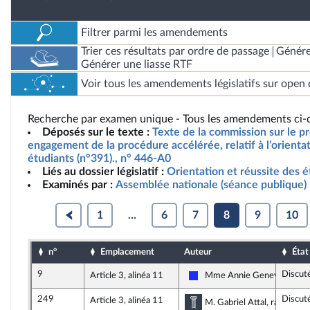
Filtrer parmi les amendements
Trier ces résultats par ordre de passage
Génére
Générer une liasse RTF
Voir tous les amendements législatifs sur open 
Recherche par examen unique - Tous les amendements ci-d
Déposés sur le texte :
Texte de la commission sur le pro
engagement de la procédure accélérée, relatif à l’orientat
étudiants (n°391)., n° 446-A0
Liés au dossier législatif :
Orientation et réussite des é
Examinés par :
Assemblée nationale (séance publique)
1
...
6
7
8
9
10
n°
Emplacement
Auteur
État
9
Discut
Article 3, alinéa 11
Mme Annie Genevard
Les Républicains
249
Discut
Article 3, alinéa 11
Commission des affai
M. Gabriel Attal, rapporteu