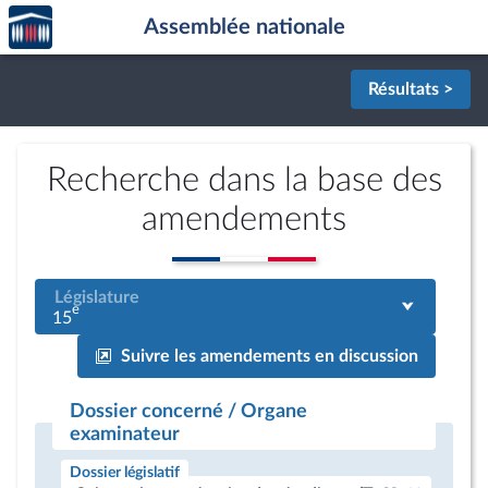
Accèder
Aller au contenu
Aller en bas de la page
Assemblée nationale
à la
page
d'accueil
Résultats >
Recherche dans la base des
amendements
Législature
e
15
Suivre les amendements en discussion
Dossier concerné / Organe
examinateur
Dossier législatif