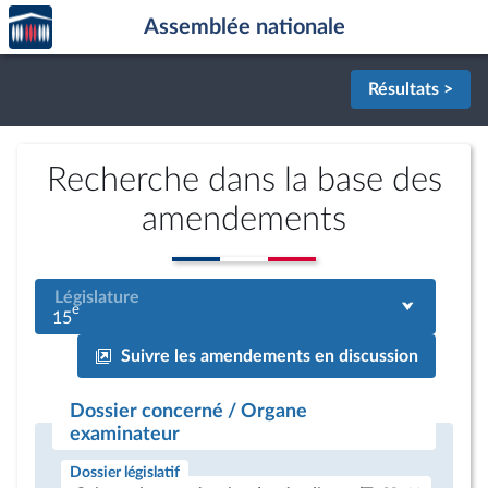
Accèder
Aller au contenu
Aller en bas de la page
Assemblée nationale
à la
page
d'accueil
Résultats >
Recherche dans la base des
amendements
Législature
e
15
Suivre les amendements en discussion
Dossier concerné / Organe
examinateur
Dossier législatif