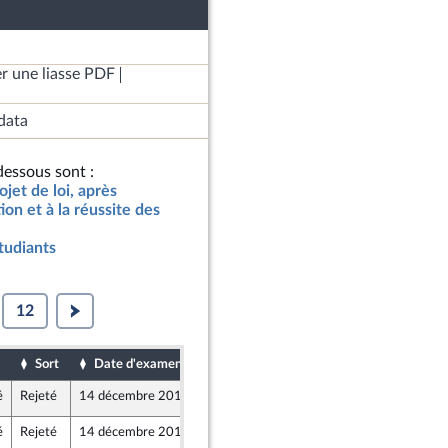
r une liasse PDF
data
essous sont :
jet de loi, après
ion et à la réussite des
tudiants
12
Sort
Date d'examen
Date de dépôt
é
Rejeté
14 décembre 2017
8 décembre 2017
n
é
Rejeté
14 décembre 2017
8 décembre 2017