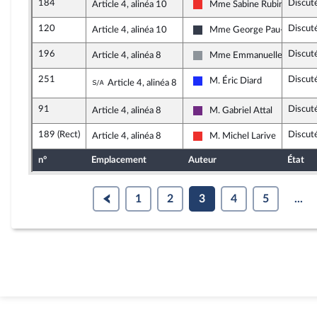
184
Discut
Article 4, alinéa 10
Mme Sabine Rubin
La France insoumise
120
Discut
Article 4, alinéa 10
Mme George Pau-Langevi
Nouvelle Gauche
196
Discut
Article 4, alinéa 8
Mme Emmanuelle Ménard
Non inscrit
251
Discut
Sous-amendement de l'amendement n°
M. Éric Diard
Article 4, alinéa 8
Les Républicains
91
Discut
Article 4, alinéa 8
M. Gabriel Attal
La République en Marche
189 (Rect)
Discut
Article 4, alinéa 8
M. Michel Larive
La France insoumise
n°
Emplacement
Auteur
État
1
2
3
4
5
...