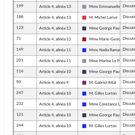
199
Discut
Article 4, alinéa 13
Mme Emmanuelle Ménard
Non inscrit
188
Discut
Article 4, alinéa 13
M. Michel Larive
La France insoumise
123
Discut
Article 4, alinéa 13
Mme George Pau-Langevi
Nouvelle Gauche
71
Discut
Article 4, alinéa 13
Mme Marie-George Buffe
Gauche démocrate et républ
149
Discut
Article 4, alinéa 11
Mme Nadia Ramassamy
Les Républicains
201
Discut
Article 4, alinéa 11
Mme Marine Le Pen
Non inscrit
116
Discut
Article 4, alinéa 10
Mme George Pau-Langevi
Nouvelle Gauche
90
Discut
Article 4, alinéa 9
M. Gabriel Attal
La République en Marche
247
Discut
Article 4, alinéa 10
M. Gilles Lurton
Les Républicains
232
Discut
Article 4, alinéa 10
Mme Constance Le Grip
Les Républicains
121
Discut
Article 4, alinéa 10
Mme George Pau-Langevi
Nouvelle Gauche
244
Discut
Article 4, alinéa 10
M. Gilles Lurton
Les Républicains