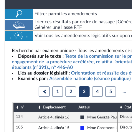
Filtrer parmi les amendements
Trier ces résultats par ordre de passage
Génére
Générer une liasse RTF
Voir tous les amendements législatifs sur open 
Recherche par examen unique - Tous les amendements ci-d
Déposés sur le texte :
Texte de la commission sur le pro
engagement de la procédure accélérée, relatif à l’orientat
étudiants (n°391)., n° 446-A0
Liés au dossier législatif :
Orientation et réussite des é
Examinés par :
Assemblée nationale (séance publique)
1
2
3
4
5
...
n°
Emplacement
Auteur
État
124
Discut
Article 4, alinéa 16
Mme George Pau-Langevi
Nouvelle Gauche
105
Discut
Article 4, alinéa 15
Mme Constance Le Grip
Les Républicains