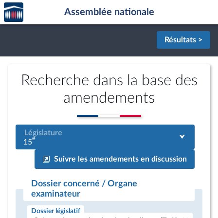
Accèder
Aller au contenu
Aller en bas de la page
Assemblée nationale
à la
page
d'accueil
Résultats >
Recherche dans la base des
amendements
Législature
e
15
Suivre les amendements en discussion
Dossier concerné / Organe
examinateur
Dossier législatif