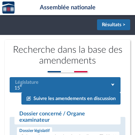
Accèder
Aller au contenu
Aller en bas de la page
Assemblée nationale
à la
page
d'accueil
Résultats >
Recherche dans la base des
amendements
Législature
e
15
Suivre les amendements en discussion
Dossier concerné / Organe
examinateur
Dossier législatif