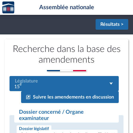
Accèder
Aller au contenu
Aller en bas de la page
Assemblée nationale
à la
page
d'accueil
Résultats >
Recherche dans la base des
amendements
Législature
e
15
Suivre les amendements en discussion
Dossier concerné / Organe
examinateur
Dossier législatif