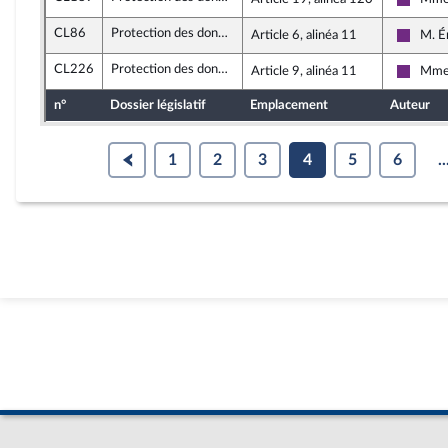
La Rép
CL86
Protection des données personnelles
Article 6, alinéa 11
M. É
La Rép
CL226
Protection des données personnelles
Article 9, alinéa 11
Mme 
La Rép
n°
Dossier législatif
Emplacement
Auteur
1
2
3
4
5
6
..