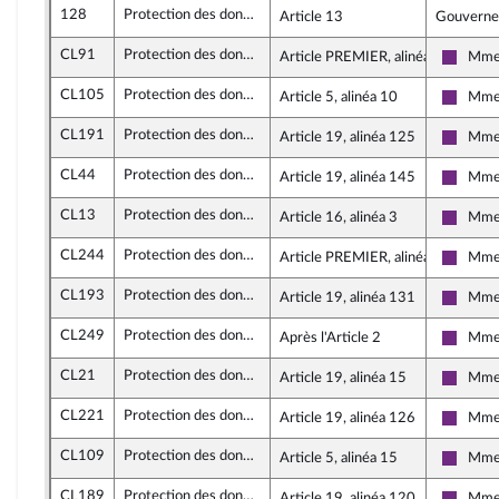
128
Protection des données personnelles
Article 13
Gouvern
CL91
Protection des données personnelles
Article PREMIER, alinéa 9
Mme 
La Rép
CL105
Protection des données personnelles
Article 5, alinéa 10
Mme 
La Rép
CL191
Protection des données personnelles
Article 19, alinéa 125
Mme 
La Rép
CL44
Protection des données personnelles
Article 19, alinéa 145
Mme 
La Rép
CL13
Protection des données personnelles
Article 16, alinéa 3
Mme 
La Rép
CL244
Protection des données personnelles
Article PREMIER, alinéa 9
Mme 
La Rép
CL193
Protection des données personnelles
Article 19, alinéa 131
Mme 
La Rép
CL249
Protection des données personnelles
Après l'Article 2
Mme 
La Rép
CL21
Protection des données personnelles
Article 19, alinéa 15
Mme 
La Rép
CL221
Protection des données personnelles
Article 19, alinéa 126
Mme 
La Rép
CL109
Protection des données personnelles
Article 5, alinéa 15
Mme 
La Rép
CL189
Protection des données personnelles
Article 19, alinéa 120
Mme 