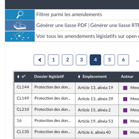
Filtrer parmi les amendements
Générer une liasse PDF
Générer une liasse RT
Voir tous les amendements législatifs sur open 
1
2
3
4
5
6
..
n°
Dossier législatif
Emplacement
Auteur
CL144
Protection des données personnelles
Article 13, alinéa 19
Mme 
La Rép
CL149
Protection des données personnelles
Article 13, alinéa 39
Mme 
La Rép
CL210
Protection des données personnelles
Article 15, alinéa 2
Mme 
La Rép
16
Protection des données personnelles
Article 19, alinéa 53
Mme 
La Rép
CL130
Protection des données personnelles
Article 6, alinéa 40
Mme 
La Rép