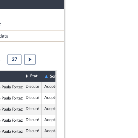
F
data
.
27
État
Date d'examen
Examiné par
Sort
Discuté
Adopté
24 janvier 2018
Commission des lois constitutionnelles, de la législation et de l'administration générale de la République
Paula Forteza
ublique en Marche
Discuté
Adopté
24 janvier 2018
Commission des lois constitutionnelles, de la législation et de l'administration générale de la République
Paula Forteza
ublique en Marche
Discuté
Adopté
24 janvier 2018
Commission des lois constitutionnelles, de la législation et de l'administration générale de la République
Paula Forteza
ublique en Marche
Discuté
Adopté
8 février 2018
Assemblée nationale (séance publique)
Paula Forteza
ublique en Marche
Discuté
Adopté
24 janvier 2018
Commission des lois constitutionnelles, de la législation et de l'administration générale de la République
Paula Forteza
ublique en Marche