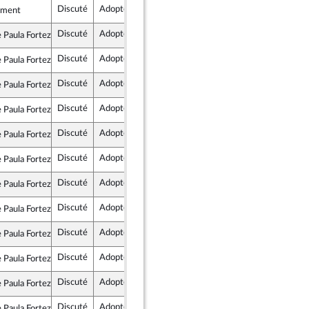
Discuté
Adopté
7 février 2018
Assemblée nationale (séance publique)
ement
Discuté
Adopté
23 janvier 2018
Commission des lois constitutionnelles, de la législation et de l'administration générale de la République
Paula Forteza
ublique en Marche
Discuté
Adopté
23 janvier 2018
Commission des lois constitutionnelles, de la législation et de l'administration générale de la République
Paula Forteza
ublique en Marche
Discuté
Adopté
24 janvier 2018
Commission des lois constitutionnelles, de la législation et de l'administration générale de la République
Paula Forteza
ublique en Marche
Discuté
Adopté
10 avril 2018
Commission des lois constitutionnelles, de la législation et de l'administration générale de la République
Paula Forteza
ublique en Marche
Discuté
Adopté
10 avril 2018
Commission des lois constitutionnelles, de la législation et de l'administration générale de la République
Paula Forteza
ublique en Marche
Discuté
Adopté
23 janvier 2018
Commission des lois constitutionnelles, de la législation et de l'administration générale de la République
Paula Forteza
ublique en Marche
Discuté
Adopté
24 janvier 2018
Commission des lois constitutionnelles, de la législation et de l'administration générale de la République
Paula Forteza
ublique en Marche
Discuté
Adopté
23 janvier 2018
Commission des lois constitutionnelles, de la législation et de l'administration générale de la République
Paula Forteza
ublique en Marche
Discuté
Adopté
10 avril 2018
Commission des lois constitutionnelles, de la législation et de l'administration générale de la République
Paula Forteza
ublique en Marche
Discuté
Adopté
24 janvier 2018
Commission des lois constitutionnelles, de la législation et de l'administration générale de la République
Paula Forteza
ublique en Marche
Discuté
Adopté
23 janvier 2018
Commission des lois constitutionnelles, de la législation et de l'administration générale de la République
Paula Forteza
ublique en Marche
Discuté
Adopté
24 janvier 2018
Commission des lois constitutionnelles, de la législation et de l'administration générale de la République
Paula Forteza