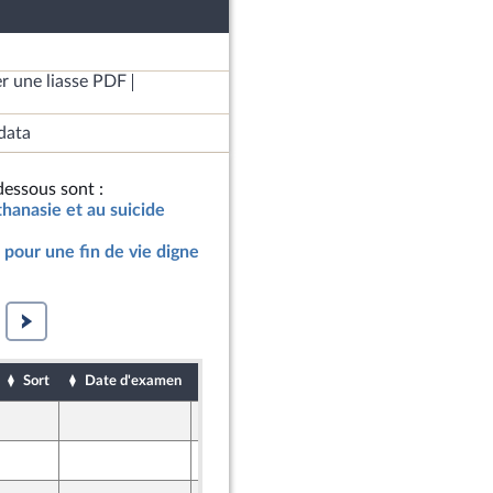
r une liasse PDF
data
essous sont :
uthanasie et au suicide
, pour une fin de vie digne
Sort
Date d'examen
Date de dépôt
29 janvier 2018
29 janvier 2018