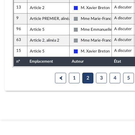
13
A discuter
Article 2
M. Xavier Breton
Les Républicains
9
A discuter
Article PREMIER, alinéa 6
Mme Marie-France Lorho
Non inscrit
96
A discuter
Article 5
Mme Emmanuelle Ménard
Non inscrit
63
A discuter
Article 2, alinéa 2
Mme Marie-France Lorho
Non inscrit
15
A discuter
Article 5
M. Xavier Breton
Les Républicains
n°
Emplacement
Auteur
État
1
2
3
4
5