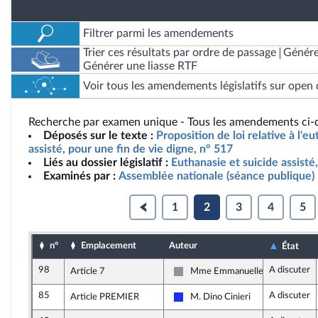
Filtrer parmi les amendements
Trier ces résultats par ordre de passage
Génére
Générer une liasse RTF
Voir tous les amendements législatifs sur open 
Recherche par examen unique - Tous les amendements ci-d
Déposés sur le texte :
Proposition de loi relative à l'e
assisté, pour une fin de vie digne, n° 517
Liés au dossier législatif :
Euthanasie et suicide assisté
Examinés par :
Assemblée nationale (séance publique)
1
2
3
4
5
n°
Emplacement
Auteur
État
98
A discuter
Article 7
Mme Emmanuelle Ménard
Non inscrit
85
A discuter
Article PREMIER
M. Dino Cinieri
Les Républicains