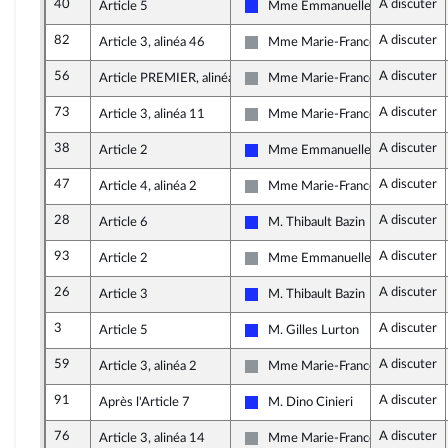
40
A discuter
Article 5
Mme Emmanuelle Anthoine
Les Républicains
82
A discuter
Article 3, alinéa 46
Mme Marie-France Lorho
Non inscrit
56
A discuter
Article PREMIER, alinéa 3
Mme Marie-France Lorho
Non inscrit
73
A discuter
Article 3, alinéa 11
Mme Marie-France Lorho
Non inscrit
38
A discuter
Article 2
Mme Emmanuelle Anthoine
Les Républicains
47
A discuter
Article 4, alinéa 2
Mme Marie-France Lorho
Non inscrit
28
A discuter
Article 6
M. Thibault Bazin
Les Républicains
93
A discuter
Article 2
Mme Emmanuelle Ménard
Non inscrit
26
A discuter
Article 3
M. Thibault Bazin
Les Républicains
3
A discuter
Article 5
M. Gilles Lurton
Les Républicains
59
A discuter
Article 3, alinéa 2
Mme Marie-France Lorho
Non inscrit
91
A discuter
Après l'Article 7
M. Dino Cinieri
Les Républicains
76
A discuter
Article 3, alinéa 14
Mme Marie-France Lorho
Non inscrit