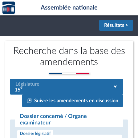
Accèder
Aller au contenu
Aller en bas de la page
Assemblée nationale
à la
page
d'accueil
Résultats >
Recherche dans la base des
amendements
Législature
e
15
Suivre les amendements en discussion
Dossier concerné / Organe
examinateur
Dossier législatif