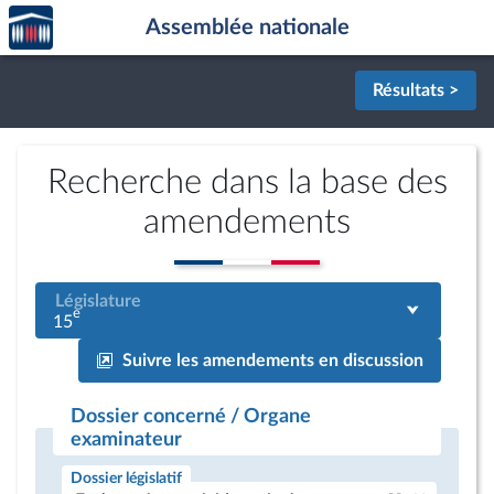
Accèder
Aller au contenu
Aller en bas de la page
Assemblée nationale
à la
page
d'accueil
Résultats >
Recherche dans la base des
amendements
Législature
e
15
Suivre les amendements en discussion
Dossier concerné / Organe
examinateur
Dossier législatif