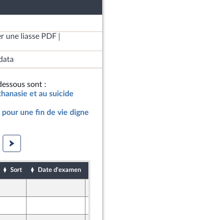
r une liasse PDF
data
essous sont :
uthanasie et au suicide
, pour une fin de vie digne
Sort
Date d'examen
Date de dépôt
29 janvier 2018
29 janvier 2018