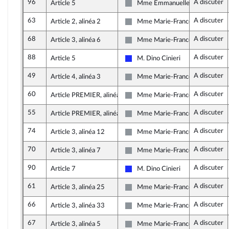
96
A discuter
Article 5
Mme Emmanuelle Ménard
Non inscrit
63
A discuter
Article 2, alinéa 2
Mme Marie-France Lorho
Non inscrit
68
A discuter
Article 3, alinéa 6
Mme Marie-France Lorho
Non inscrit
88
A discuter
Article 5
M. Dino Cinieri
Les Républicains
49
A discuter
Article 4, alinéa 3
Mme Marie-France Lorho
Non inscrit
60
A discuter
Article PREMIER, alinéa 4
Mme Marie-France Lorho
Non inscrit
55
A discuter
Article PREMIER, alinéa 3
Mme Marie-France Lorho
Non inscrit
74
A discuter
Article 3, alinéa 12
Mme Marie-France Lorho
Non inscrit
70
A discuter
Article 3, alinéa 7
Mme Marie-France Lorho
Non inscrit
90
A discuter
Article 7
M. Dino Cinieri
Les Républicains
61
A discuter
Article 3, alinéa 25
Mme Marie-France Lorho
Non inscrit
66
A discuter
Article 3, alinéa 33
Mme Marie-France Lorho
Non inscrit
67
A discuter
Article 3, alinéa 5
Mme Marie-France Lorho
Non inscrit