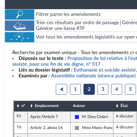
Filtrer parmi les amendements
Trier ces résultats par ordre de passage
Génére
Générer une liasse RTF
Voir tous les amendements législatifs sur open 
Recherche par examen unique - Tous les amendements ci-d
Déposés sur le texte :
Proposition de loi relative à l'e
assisté, pour une fin de vie digne, n° 517
Liés au dossier législatif :
Euthanasie et suicide assisté
Examinés par :
Assemblée nationale (séance publique)
1
2
3
4
5
n°
Emplacement
Auteur
État
91
A discuter
Après l'Article 7
M. Dino Cinieri
Les Républicains
76
A discuter
Article 3, alinéa 14
Mme Marie-France Lorho
Non inscrit