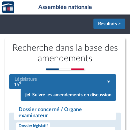
Accèder
Aller au contenu
Aller en bas de la page
Assemblée nationale
à la
page
d'accueil
Résultats >
Recherche dans la base des
amendements
Législature
e
15
Suivre les amendements en discussion
Dossier concerné / Organe
examinateur
Dossier législatif