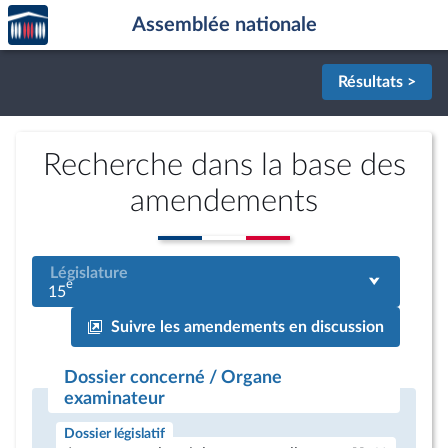
Accèder
Aller au contenu
Aller en bas de la page
Assemblée nationale
à la
page
d'accueil
Résultats >
Recherche dans la base des
amendements
Législature
e
15
Suivre les amendements en discussion
Dossier concerné / Organe
examinateur
Dossier législatif