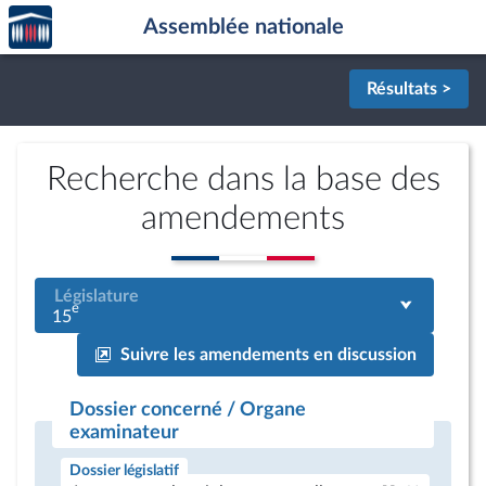
Accèder
Aller au contenu
Aller en bas de la page
Assemblée nationale
à la
page
d'accueil
Résultats >
Recherche dans la base des
amendements
Législature
e
15
Suivre les amendements en discussion
Dossier concerné / Organe
examinateur
Dossier législatif