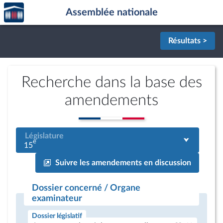
Accèder
Aller au contenu
Aller en bas de la page
Assemblée nationale
à la
page
d'accueil
Résultats >
Recherche dans la base des
amendements
Législature
e
15
Suivre les amendements en discussion
Dossier concerné / Organe
examinateur
Dossier législatif