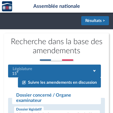
Accèder
Aller au contenu
Aller en bas de la page
Assemblée nationale
à la
page
d'accueil
Résultats >
Recherche dans la base des
amendements
Législature
e
15
Suivre les amendements en discussion
Dossier concerné / Organe
examinateur
Dossier législatif