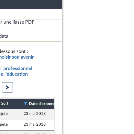
r une liasse PDF
data
essous sont :
hoisir son avenir
ir professionnel
de l'éducation
Sort
Date de dépôt
Date d'examen
ejeté
23 mai 2018
18 mai 2018
ejeté
23 mai 2018
18 mai 2018