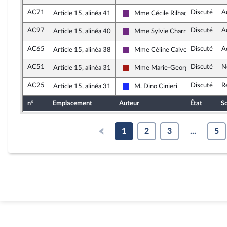
AC71
Discuté
A
Article 15, alinéa 41
Mme Cécile Rilhac
La République en Marche
AC97
Discuté
A
Article 15, alinéa 40
Mme Sylvie Charrière
La République en Marche
AC65
Discuté
A
Article 15, alinéa 38
Mme Céline Calvez
La République en Marche
AC51
Discuté
N
Article 15, alinéa 31
Mme Marie-George Buffet
Gauche démocrate et républicaine
AC25
Discuté
R
Article 15, alinéa 31
M. Dino Cinieri
Les Républicains
n°
Emplacement
Auteur
État
So
1
2
3
...
5