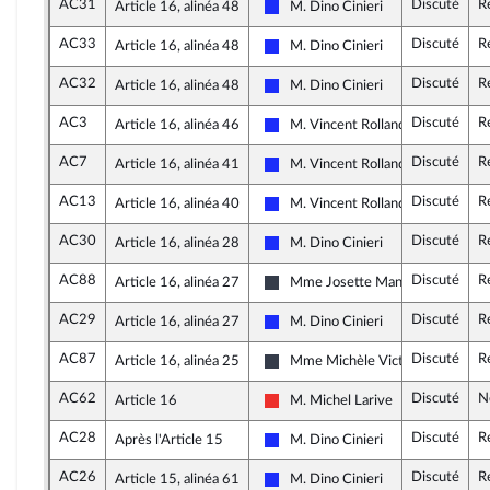
AC31
Discuté
R
Article 16, alinéa 48
M. Dino Cinieri
Les Républicains
AC33
Discuté
R
Article 16, alinéa 48
M. Dino Cinieri
Les Républicains
AC32
Discuté
R
Article 16, alinéa 48
M. Dino Cinieri
Les Républicains
AC3
Discuté
R
Article 16, alinéa 46
M. Vincent Rolland
Les Républicains
AC7
Discuté
R
Article 16, alinéa 41
M. Vincent Rolland
Les Républicains
AC13
Discuté
R
Article 16, alinéa 40
M. Vincent Rolland
Les Républicains
AC30
Discuté
R
Article 16, alinéa 28
M. Dino Cinieri
Les Républicains
AC88
Discuté
R
Article 16, alinéa 27
Mme Josette Manin
Nouvelle Gauche
AC29
Discuté
R
Article 16, alinéa 27
M. Dino Cinieri
Les Républicains
AC87
Discuté
R
Article 16, alinéa 25
Mme Michèle Victory
Nouvelle Gauche
AC62
Discuté
N
Article 16
M. Michel Larive
La France insoumise
AC28
Discuté
R
Après l'Article 15
M. Dino Cinieri
Les Républicains
AC26
Discuté
R
Article 15, alinéa 61
M. Dino Cinieri
Les Républicains