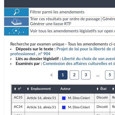
Filtrer parmi les amendements
Trier ces résultats par ordre de passage
Génére
Générer une liasse RTF
Voir tous les amendements législatifs sur open 
Recherche par examen unique - Tous les amendements ci-d
Déposés sur le texte :
Projet de loi pour la liberté de c
professionnel , n° 904
Liés au dossier législatif :
Liberté du choix de son aven
Examinés par :
Commission des affaires culturelles et 
1
2
3
...
5
n°
Emplacement
Auteur
État
AC35
Discuté
R
Article 16, alinéa 51
M. Dino Cinieri
Les Républicains
AC34
Discuté
R
Article 16, alinéa 51
M. Dino Cinieri
Les Républicains